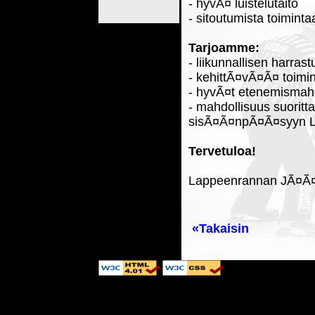
- hyvÃ¤ luistelutaito
- sitoutumista toiminta
Tarjoamme:
- liikunnallisen harras
- kehittÃ¤vÃ¤Ã¤ toim
- hyvÃ¤t etenemismahd
- mahdollisuus suoritt
sisÃ¤Ã¤npÃ¤Ã¤syyn Lii
Tervetuloa!
Lappeenrannan JÃ¤Ã¤
«Takaisin