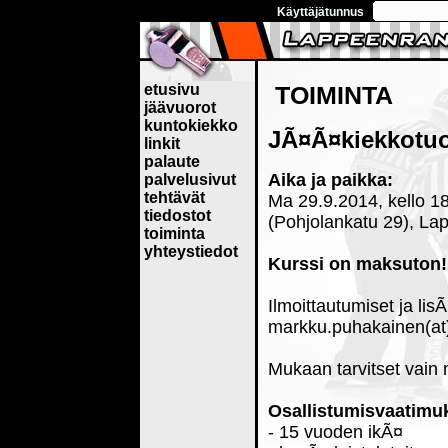
Käyttäjätunnus
etusivu
TOIMINTA
jäävuorot
kuntokiekko
JÃ¤Ã¤kiekkotuo
linkit
palaute
Aika ja paikka:
palvelusivut
tehtävät
Ma 29.9.2014, kello 18
tiedostot
(Pohjolankatu 29), La
toiminta
yhteystiedot
Kurssi on maksuton!
Ilmoittautumiset ja li
markku.puhakainen(at)p
Mukaan tarvitset vain 
Osallistumisvaatimu
- 15 vuoden ikÃ¤