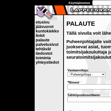
Käyttäjätunnus
etusivu
PALAUTE
jäävuorot
kuntokiekko
Tällä sivulla voit läh
linkit
palaute
Puheenjohtajalle voi
palvelusivut
juoksevat asiat, tuom
tehtävät
toimitsijakouluttaja j
tiedostot
seuratoimitsijakoulut
toiminta
yhteystiedot
Vastaanottaja:
*Nimesi
Sähköpostiosoitteesi: