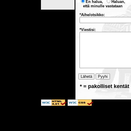
En halua,
Haluan,
että minulle vastataan
*Aihe/otsikko:
*Viestisi:
* = pakolliset kentät