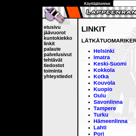
Käyttäjätunnus
etusivu
LINKIT
jäävuorot
kuntokiekko
LÄTKÄTUOMARIKE
linkit
palaute
Helsinki
palvelusivut
Imatra
tehtävät
Keski-Suomi
tiedostot
Kokkola
toiminta
Kotka
yhteystiedot
Kouvola
Kuopio
Oulu
Savonlinna
Tampere
Turku
Hämeenlinna
Lahti
Pori