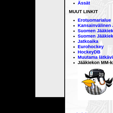
Ässät
MUUT LINKIT
Erotuomarialue
Kansainvälinen J
Suomen Jääkiekk
Suomen Jääkiekk
Jatkoaika
Eurohockey
HockeyDB
Muutama lätkävi
Jääkiekon MM-ki